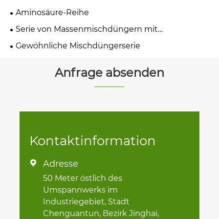
Aminosäure-Reihe
Serie von Massenmischdüngern mit
kontrollierter Freisetzung
Gewöhnliche Mischdüngerserie
Anfrage absenden
Kontaktinformation
Adresse

50 Meter östlich des
Umspannwerks im
Industriegebiet, Stadt
Chenguantun, Bezirk Jinghai,