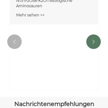
N13-P2O58-K2O17Biologische
Aminosäuren
Mehr sehen >>


Nachrichtenempfehlungen