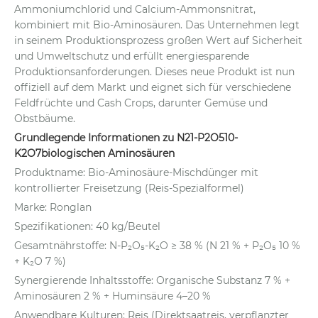
Ammoniumchlorid und Calcium-Ammonsnitrat,
kombiniert mit Bio-Aminosäuren. Das Unternehmen legt
in seinem Produktionsprozess großen Wert auf Sicherheit
und Umweltschutz und erfüllt energiesparende
Produktionsanforderungen. Dieses neue Produkt ist nun
offiziell auf dem Markt und eignet sich für verschiedene
Feldfrüchte und Cash Crops, darunter Gemüse und
Obstbäume.
Grundlegende Informationen zu N21-P2O510-
K2O7biologischen Aminosäuren
Produktname: Bio-Aminosäure-Mischdünger mit
kontrollierter Freisetzung (Reis-Spezialformel)
Marke: Ronglan
Spezifikationen: 40 kg/Beutel
Gesamtnährstoffe: N-P₂O₅-K₂O ≥ 38 % (N 21 % + P₂O₅ 10 %
+ K₂O 7 %)
Synergierende Inhaltsstoffe: Organische Substanz 7 % +
Aminosäuren 2 % + Huminsäure 4–20 %
Anwendbare Kulturen: Reis (Direktsaatreis, verpflanzter