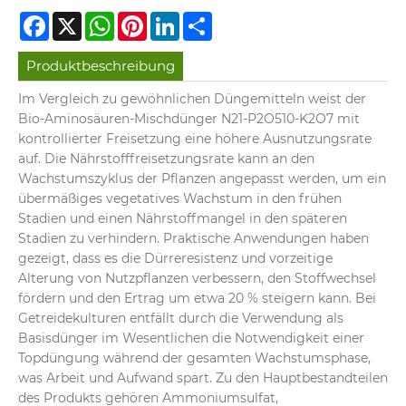
Facebook
X
WhatsApp
Pinterest
LinkedIn
Share
Produktbeschreibung
Im Vergleich zu gewöhnlichen Düngemitteln weist der
Bio-Aminosäuren-Mischdünger N21-P2O510-K2O7 mit
kontrollierter Freisetzung eine höhere Ausnutzungsrate
auf. Die Nährstofffreisetzungsrate kann an den
Wachstumszyklus der Pflanzen angepasst werden, um ein
übermäßiges vegetatives Wachstum in den frühen
Stadien und einen Nährstoffmangel in den späteren
Stadien zu verhindern. Praktische Anwendungen haben
gezeigt, dass es die Dürreresistenz und vorzeitige
Alterung von Nutzpflanzen verbessern, den Stoffwechsel
fördern und den Ertrag um etwa 20 % steigern kann. Bei
Getreidekulturen entfällt durch die Verwendung als
Basisdünger im Wesentlichen die Notwendigkeit einer
Topdüngung während der gesamten Wachstumsphase,
was Arbeit und Aufwand spart. Zu den Hauptbestandteilen
des Produkts gehören Ammoniumsulfat,